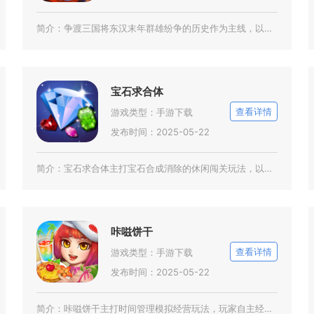
简介：
争渡三国将东汉末年群雄纷争的历史作为主线，以魏蜀吴三大阵营划分势力范围，融合ARPG与卡牌
宝石求合体
查看详情
游戏类型：
手游下载
发布时间：2025-05-22
简介：
宝石求合体主打宝石合成消除的休闲闯关玩法，以各色宝石合体进化为核心乐趣，覆盖碎片化休闲游玩
咔嗞饼干
查看详情
游戏类型：
手游下载
发布时间：2025-05-22
简介：
咔嗞饼干主打时间管理模拟经营玩法，玩家自主经营一家甜品饼干店铺，按照顾客订单制作各类点心，