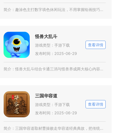
简介：
趣涂色主打数字填色休闲玩法，不用掌握绘画技巧就能完成完整彩绘作品，覆盖老人、孩童、上班族等
怪兽大乱斗
查看详情
游戏类型：
手游下载
发布时间：2025-06-29
简介：
怪兽大乱斗结合卡通三消与怪兽养成两大核心内容，面向休闲玩家打造轻量化对战玩法。游戏收录上百
三国华容道
查看详情
游戏类型：
手游下载
发布时间：2025-06-29
简介：
三国华容道取材曹操败走华容道经典典故，把传统滑块益智谜题做成手机单机游戏，和魔方、独立钻石