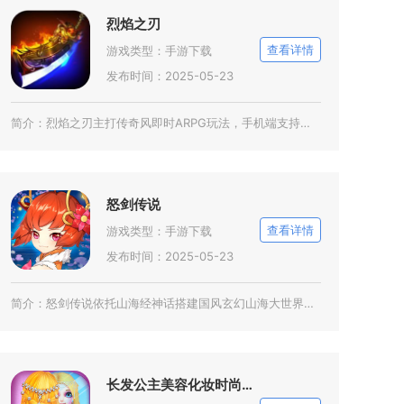
烈焰之刃
查看详情
游戏类型：
手游下载
发布时间：2025-05-23
简介：
烈焰之刃主打传奇风即时ARPG玩法，手机端支持横竖屏自由切换操作，融合即时团战与卡牌技能搭
怒剑传说
查看详情
游戏类型：
手游下载
发布时间：2025-05-23
简介：
怒剑传说依托山海经神话搭建国风玄幻山海大世界，玩家以御妖师身份探索大荒秘境，收集数百款异兽
长发公主美容化妆时尚达人