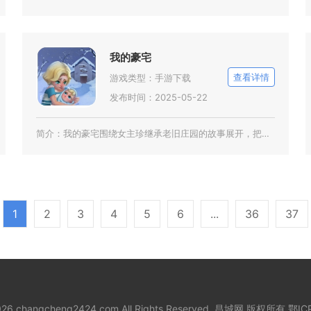
我的豪宅
查看详情
游戏类型：
手游下载
发布时间：2025-05-22
简介：
我的豪宅围绕女主珍继承老旧庄园的故事展开，把三消闯关与全屋装修养成结合在一起，日常碎片化时
1
2
3
4
5
6
...
36
37
2026 changcheng2424.com All Rights Reserved. 昌城网 版权所有
鄂IC