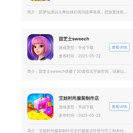
简介：
回梦仙游以古典仙侠幻境为故事基底，把放置挂机与即时战斗结合在一起，适配手机单手触控操作，日
甜芝士sweech
查看详情
游戏类型：
手游下载
发布时间：2025-05-22
简介：
甜芝士sweech搭建了3D虚拟元宇宙空间，玩家以专属数字人身份自由开展装扮、创作、社交与
艾娃时尚服装制作店
查看详情
游戏类型：
手游下载
发布时间：2025-05-22
简介：
艾娃时尚服装制作店主打裁缝店经营与手工制衣结合的休闲玩法，玩家接手一间小型裁缝工作室，全程