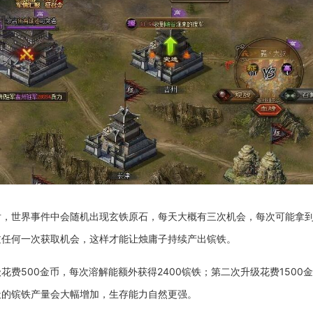
，世界事件中会随机出现玄铁原石，每天大概有三次机会，每次可能拿到
过任何一次获取机会，这样才能让烛庸子持续产出镔铁。
费500金币，每次溶解能额外获得2400镔铁；第二次升级花费1500
天的镔铁产量会大幅增加，生存能力自然更强。