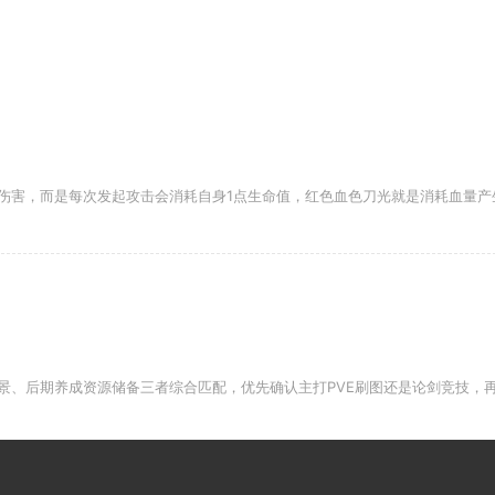
伤害，而是每次发起攻击会消耗自身1点生命值，红色血色刀光就是消耗血量产
景、后期养成资源储备三者综合匹配，优先确认主打PVE刷图还是论剑竞技，