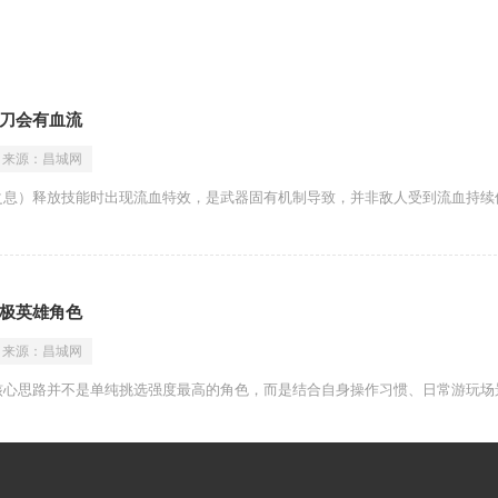
刀会有血流
来源：
昌城网
之息）释放技能时出现流血特效，是武器固有机制导致，并非敌人受到流血持续
极英雄角色
来源：
昌城网
核心思路并不是单纯挑选强度最高的角色，而是结合自身操作习惯、日常游玩场