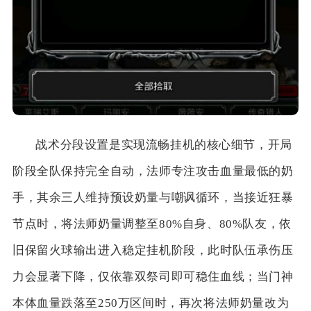
战术分段设置是实现流畅挂机的核心细节，开局
阶段全队保持完全自动，法师专注攻击血量最低的奶
手，其余三人维持预设奶量与嘲讽循环，当接近狂暴
节点时，将法师奶量调整至80%自身、80%队友，依
旧保留火球输出进入稳定挂机阶段，此时队伍承伤压
力会显著下降，仅依靠双祭司即可稳住血线；当门神
本体血量跌落至250万区间时，再次将法师奶量改为