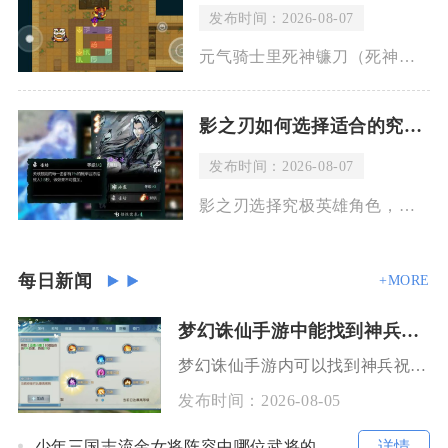
发布时间：2026-08-07
元气骑士里死神镰刀（死神之息）释放技能时出现流血特效，是武器固有机制导致，并非敌
影之刃如何选择适合的究极英雄角色
发布时间：2026-08-07
影之刃选择究极英雄角色，核心思路并不是单纯挑选强度最高的角色，而是结合自身操作习
每日新闻
+MORE
梦幻诛仙手游中能找到神兵祝福吗
梦幻诛仙手游内可以找到神兵祝福，神兵祝福是专属100级及以上突破神兵的装备增益系统，仅能作
发布时间：
2026-08-05
详情
少年三国志流金女将阵容中哪位武将的技能对敌方造成最大伤害