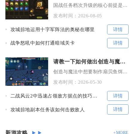
国战任务档次升级的核心前提是本国累计完成足量国家任务并积攒国家经验，再由国家管理职位手动提
发布时间：
2026-08-05
详情
攻城掠地运用十字军阵法的奥秘在哪里
详情
战争怒吼中如何打通暗域关卡
请教一下如何做出创造与魔法扇贝鱼饵来
创造与魔法中想要制作扇贝鱼饵，核心配方是由扇贝、蚯蚓和荆芥这三种基础素材组合而成，准备好素
发布时间：
2026-05-30
详情
二战风云2中迅速占领敌方据点的技巧是什么
详情
攻城掠地副本任务该如何击败敌人
新游攻略
+MORE