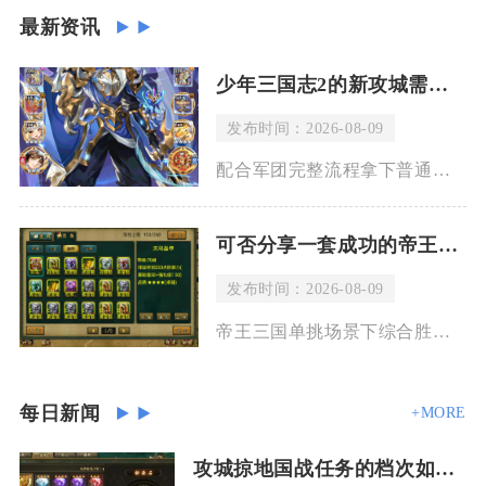
最新资讯
少年三国志2的新攻城需要多长时间
发布时间：2026-08-09
配合军团完整流程拿下普通郡城整体消耗在一个半周期，丰产重镇需要两个周期，若是全程
可否分享一套成功的帝王三国单挑最强阵容
发布时间：2026-08-09
帝王三国单挑场景下综合胜率最高的成型阵容为典韦（主坦步将）、刘三刀（核心爆发骑将
每日新闻
+MORE
攻城掠地国战任务的档次如何才能够升级