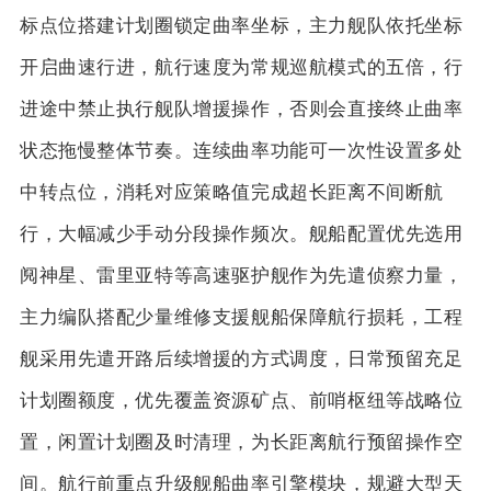
标点位搭建计划圈锁定曲率坐标，主力舰队依托坐标
开启曲速行进，航行速度为常规巡航模式的五倍，行
进途中禁止执行舰队增援操作，否则会直接终止曲率
状态拖慢整体节奏。连续曲率功能可一次性设置多处
中转点位，消耗对应策略值完成超长距离不间断航
行，大幅减少手动分段操作频次。舰船配置优先选用
阋神星、雷里亚特等高速驱护舰作为先遣侦察力量，
主力编队搭配少量维修支援舰船保障航行损耗，工程
舰采用先遣开路后续增援的方式调度，日常预留充足
计划圈额度，优先覆盖资源矿点、前哨枢纽等战略位
置，闲置计划圈及时清理，为长距离航行预留操作空
间。航行前重点升级舰船曲率引擎模块，规避大型天