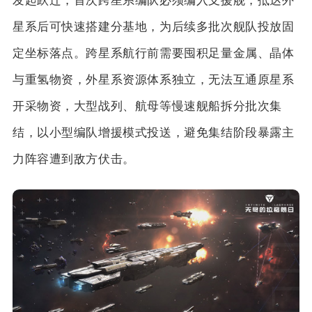
发起跃迁，首次跨星系编队必须编入支援舰，抵达外
星系后可快速搭建分基地，为后续多批次舰队投放固
定坐标落点。跨星系航行前需要囤积足量金属、晶体
与重氢物资，外星系资源体系独立，无法互通原星系
开采物资，大型战列、航母等慢速舰船拆分批次集
结，以小型编队增援模式投送，避免集结阶段暴露主
力阵容遭到敌方伏击。