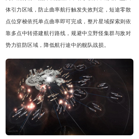
体引力区域，防止曲率航行触发失效判定，短途零散
点位穿梭依托单点曲率即可完成，整片星域探索则依
靠多点中转搭建航行路线，规避中立野怪集群与敌对
势力驻防区域，降低航行途中的舰队战损。