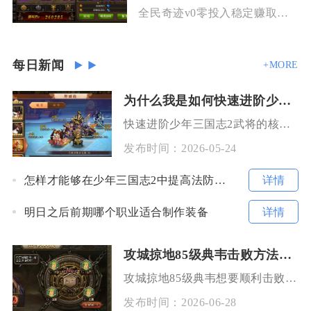
全民奇迹v0零投入稳定赚取游戏货币的核心逻辑是绑定金币靠日常副本与任务保底产出，
每日新闻
+MORE
为什么我是如何快速进阶少年三国志2武将的
快速进阶少年三国志2武将的核心，在于锁定同阵营核心红将集中投入资源、打通进阶材料稳定获取渠
发布时间：
2026-05-24
详情
怎样才能够在少年三国志2中提高法防等级
详情
明日之后前期哪个职业适合制作装备
攻城掠地85级典韦击败方法有哪些
攻城掠地85级典韦想要顺利击败，核心在于合理搭配武将阵容、把控装备属性、精准把控排兵布阵以
发布时间：
2026-06-28