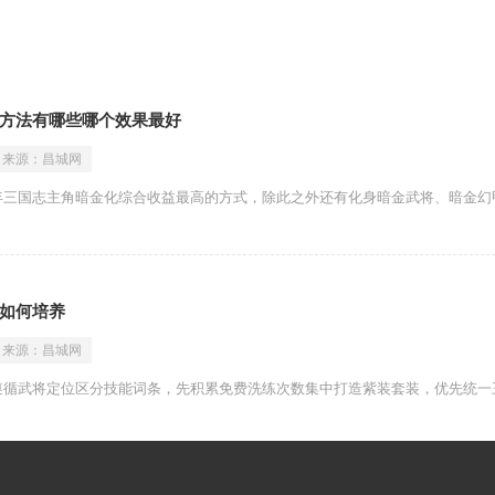
方法有哪些哪个效果最好
来源：
昌城网
年三国志主角暗金化综合收益最高的方式，除此之外还有化身暗金武将、暗金幻
如何培养
来源：
昌城网
遵循武将定位区分技能词条，先积累免费洗练次数集中打造紫装套装，优先统一