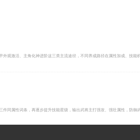
甲外观激活、主角化神进阶这三类主流途径，不同养成路径在属性加成、技能
三件同属性词条，再逐步提升技能星级，输出武将主打强攻、强壮属性，防御