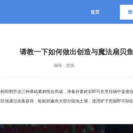
首页
资
请教一下如何做出创造与魔法扇贝
编辑：
悦悦
蚯蚓和荆芥这三种基础素材组合而成，准备好素材后即可在烹饪锅中直接
滩区域通过采集获得，蚯蚓则遍布大部分陆地土壤，使用铲子挖掘即可轻