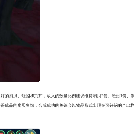
好的扇贝、蚯蚓和荆芥，放入的数量比例建议维持扇贝2份、蚯蚓1份、荆
获得成品的扇贝鱼饵，合成成功的鱼饵会以物品形式出现在烹饪锅的产出