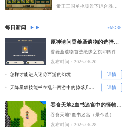
帝王三国单挑场景下综合胜率最高的成型阵容为典韦（主坦步将）、刘三刀（核心爆发骑将
每日新闻
+MORE
原神请问香菱圣遗物的选择有什么要注意的吗
香菱圣遗物首选绝缘之旗印四件套，核心要把控充能效率、火伤加成与双暴平衡，套装适配性优先于副
发布时间：
2026-06-20
详情
怎样才能进入迷你西游的幻境
详情
天降星辉技能书在乱斗西游中的掉落几率如何
吞食天地2血书迷宫中的怪物有哪些特殊技能
吞食天地2血书迷宫（景帝墓）的怪物核心特殊技能以控制禁锢、计策封印、高伤突袭与状态诅咒为主
发布时间：
2026-06-28