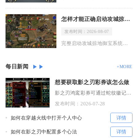
怎样才能正确启动攻城掠地御宝
发布时间：2026-08-07
完整启动攻城掠地御宝系统需要依次达成等级门槛、通关指定副本解锁功能入口、获取锻造
每日新闻
+MORE
想要获取影之刃彩券该怎么做
影之刃鸿鸾彩券可通过蛇纹徽记兑换、商城采购、副本逐级掉落、限时活动福利、组队互刷五大渠道稳
发布时间：
2026-07-28
详情
如何在穿越火线中打开个人中心
详情
如何在影之刃中配置多个心法