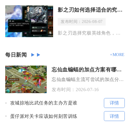
影之刃如何选择适合的究极英雄角色
发布时间：2026-08-07
影之刃选择究极英雄角色，核心思路并不是单纯挑选强度最高的角色，而是结合自身操作习
每日新闻
+MORE
忘仙血蝙蝠的加点方案有哪些值得尝试
忘仙血蝙蝠主流可尝试的加点分为纯灵力爆发、灵力耐力均衡、灵力身法暴击、全耐力肉辅四类方案，
发布时间：
2026-07-16
详情
攻城掠地比武任务的主办方是谁
详情
蛋仔派对关卡应该如何刻苦训练