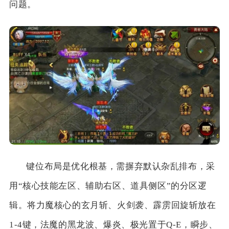
问题。
键位布局是优化根基，需摒弃默认杂乱排布，采
用“核心技能左区、辅助右区、道具侧区”的分区逻
辑。将力魔核心的玄月斩、火剑袭、霹雳回旋斩放在
1-4键，法魔的黑龙波、爆炎、极光置于Q-E，瞬步、