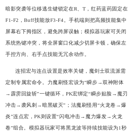
暗影突袭等位移逃生键锁定在R、T，红药蓝药固定在
F1-F2，Buff技能放F3-F4。手机端则把高频技能集中
屏幕右下拇指区，避免跨屏误触；模拟器玩家可关闭
系统热键冲突，将全屏窗口化减少切屏卡顿，确保左
手控方向、右手点技能无冗余动作。
连招宏与连点设置是效率关键，魔剑士双流派需
定制专属宏命令。力魔刷怪宏设为“瞬步→双神附体
→霹雳回旋斩”一键循环，PK宏绑定“瞬步贴脸→魔刃
冲击→袭风刺→暗黑破灭”；法魔刷怪用“火龙卷→爆
炎”连点宏，PK则设置“闪电冲击→魔力爆发→火龙
卷”组合。模拟器玩家可将黑龙波等持续技能设为1秒