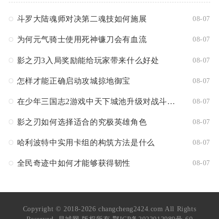
斗罗大陆魂师对决第二魂技如何施展
08-07
为何元气骑士使用死神镰刀会有血流
08-07
影之刃3入局奖励能给玩家带来什么好处
08-07
怎样才能正确启动攻城掠地御宝
08-07
在少年三国志2游戏中天下城池升级对战斗有何影响
08-07
影之刃如何选择适合的究极英雄角色
08-07
哈利波特中实用卡组的构筑方法是什么
08-07
全民奇迹中如何才能够获得韧性
08-07
Copyright © 2018-2026 changcheng2424.com All Rights
Reserved. 昌城网 版权所有
鄂ICP备2022012989号-60