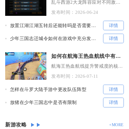
乱斗西游2大龙阵容应对不同敌人，核心是根据敌方输出类型、控制强度与坦度，灵活切换召唤流、爆
发布时间：
2026-06-24
详情
放置江湖江湖五转后还能转吗是否需要战略规划
详情
少年三国志迁城令如何在游戏中充分发挥其作用
如何在航海王热血航线中有效地增加警戒度
航海王热血航线提升警戒度的核心方式为完整通关勇闯推进城当期开放层级，等待周期结算后即可稳定
发布时间：
2026-07-11
详情
怎样在斗罗大陆手游中更改队伍阵型
详情
放猪在少年三国志中是否有限制
新游攻略
+MORE