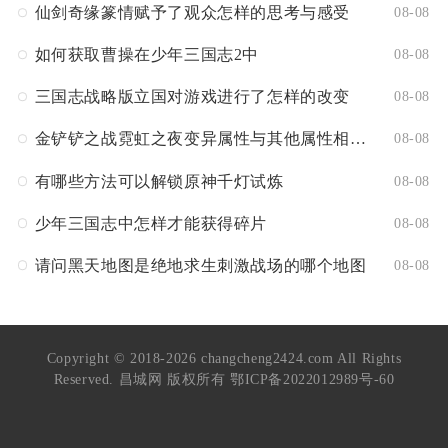
仙剑奇缘篆情赋予了观众怎样的思考与感受
08-08
如何获取曹操在少年三国志2中
08-08
三国志战略版立国对游戏进行了怎样的改变
08-08
金铲铲之战霓虹之夜变异属性与其他属性相比是否更强大
08-08
有哪些方法可以解锁原神千灯试炼
08-08
少年三国志中怎样才能获得碎片
08-08
请问黑天地图是绝地求生刺激战场的哪个地图
08-08
Copyright © 2018-2026 changcheng2424.com All Rights
Reserved. 昌城网 版权所有
鄂ICP备2022012989号-60