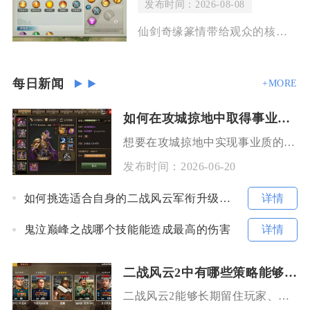
发布时间：2026-08-08
仙剑奇缘篆情带给观众的核心思考是情与宿命、坚守与取舍的东方人文思辨，同时搭配篆刻
每日新闻
+MORE
如何在攻城掠地中取得事业的突破
想要在攻城掠地中实现事业质的突破，核心在于构建一套以资源掌控为轴心、武将养成与阵法搭配为双
发布时间：
2026-06-20
详情
如何挑选适合自身的二战风云军衔升级凭证
详情
鬼泣巅峰之战哪个技能能造成最高的伤害
二战风云2中有哪些策略能够吸引人
二战风云2能够长期留住玩家、提升对局吸引力的核心策略分为四层：高效发育运营策略、兵种协同作