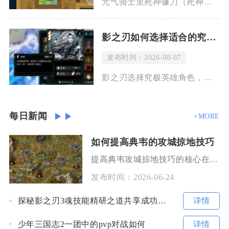
元气骑士里死神镰刀（死神之息）释放技能时出现流血特效，是武器固有机制导致，并非敌
影之刃如何选择适合的究极英雄角色
发布时间：2026-08-07
影之刃选择究极英雄角色，核心思路并不是单纯挑选强度最高的角色，而是结合自身操作习
每日新闻
+MORE
如何提高典韦的攻城掠地技巧
提高典韦攻城掠地技巧的核心在于围绕其高防反击的特性，做好装备洗练、阵容搭配、兵种选择与战法
发布时间：
2026-06-24
详情
探秘影之刃3魂技能精研之道共享成功玩家的经验与心得
详情
少年三国志2一团中的pvp对战如何