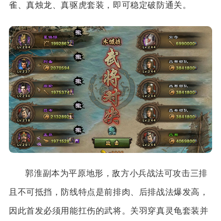
雀、真烛龙、真驱虎套装，即可稳定破防通关。
郭淮副本为平原地形，敌方小兵战法可攻击三排
且不可抵挡，防线特点是前排肉、后排战法爆发高，
因此首发必须用能扛伤的武将。关羽穿真灵龟套装并