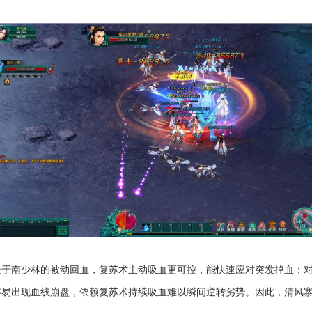
较于南少林的被动回血，复苏术主动吸血更可控，能快速应对突发掉血；
容易出现血线崩盘，依赖复苏术持续吸血难以瞬间逆转劣势。因此，清风