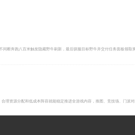
不间断奔跑八百米触发隐藏野牛刷新，最后驯服目标野牛并交付任务面板领取
、合理资源分配和低成本阵容就能稳定推进全游戏内容，推图、竞技场、门派对