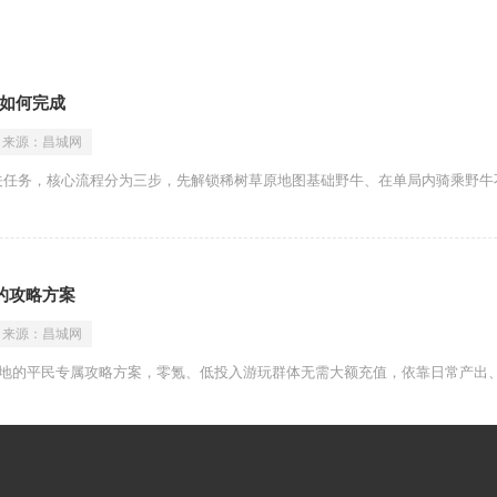
如何完成
来源：
昌城网
关任务，核心流程分为三步，先解锁稀树草原地图基础野牛、在单局内骑乘野牛
的攻略方案
来源：
昌城网
落地的平民专属攻略方案，零氪、低投入游玩群体无需大额充值，依靠日常产出