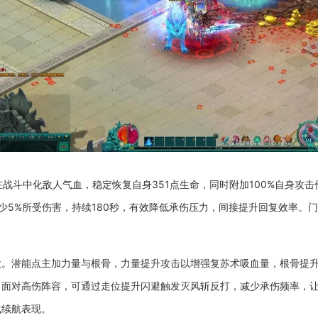
在战斗中化敌人气血，稳定恢复自身351点生命，同时附加100%自身攻
5%所受伤害，持续180秒，有效降低承伤压力，间接提升回复效率。门
大。潜能点主加力量与根骨，力量提升攻击以增强复苏术吸血量，根骨提
。面对高伤阵容，可通过走位提升闪避触发灭风斩反打，减少承伤频率，
战续航表现。