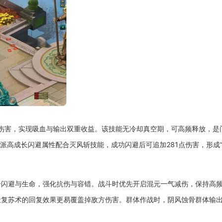
击伤害，实现吸血与输出双重收益。该技能无冷却真空期，可高频释放，是
派高成长闪避属性配合灭风斩技能，成功闪避后可追加281点伤害，形成
升闪避与生命，强化抗伤与容错。战斗时优先开启混元一气减伤，保持高
让复苏术的回复效果更易覆盖掉敌方伤害。群体作战时，阴风蚀骨群体输