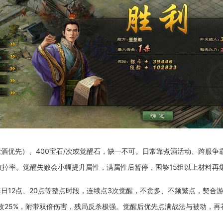
酒优先）、400宝石/次或觉醒石，缺一不可。日常靠煮酒活动、跨服
败掉率。觉醒失败会小幅提升属性，满属性后暂停，囤够15组以上材料再
日12点、20点等整点时段，连续点3次觉醒，不贪多、不频繁点，契合
增攻25%，附带双倍伤害，残局反杀极强。觉醒后优先点满战法与被动，