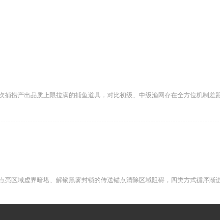
次捕捞产出品质上限拉满的捕鱼道具，对比初级、中级渔网存在全方位机制差
点亮区域虚界暗塔、解锁黑雾封锁的传送锚点清除区域阻碍，四类方式循序渐