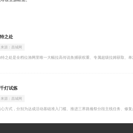
特之处
来源：
昌城网
独特之处是全档位渔网里唯一大幅拉高传说鱼捕获权重、专属超级拉姆获取、单
千灯试炼
来源：
昌城网
核心方式，分别为达成活动基础准入门槛、推进三界路飨祭分段主线任务、修复