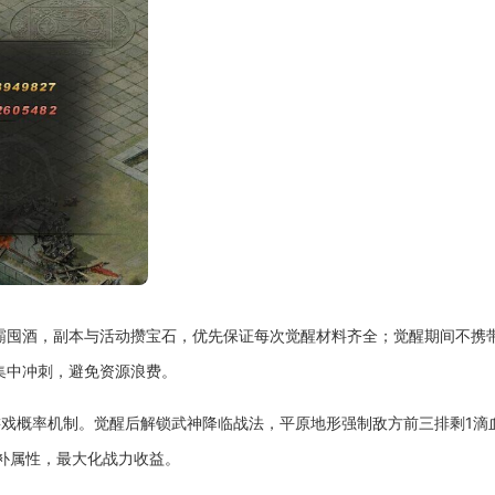
争霸囤酒，副本与活动攒宝石，优先保证每次觉醒材料齐全；觉醒期间不携
集中冲刺，避免资源浪费。
游戏概率机制。觉醒后解锁武神降临战法，平原地形强制敌方前三排剩1滴
再补属性，最大化战力收益。