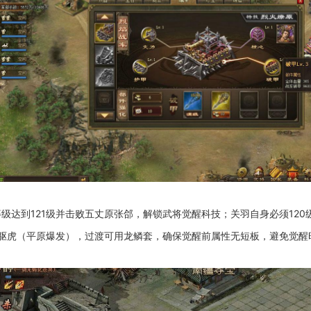
达到121级并击败五丈原张郃，解锁武将觉醒科技；关羽自身必须120级
或真驱虎（平原爆发），过渡可用龙鳞套，确保觉醒前属性无短板，避免觉