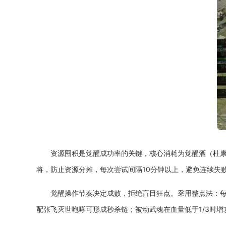
资源囤积是觉醒成功率的关键，核心消耗为觉醒酒（杜康
将，防止资源分摊，每次尝试间隔10分钟以上，避免连续失
觉醒操作节奏决定成败，拒绝盲目狂点。采用整点法：每
配张飞灭世咆哮可形成秒杀链；被动武魂在血量低于1/3时