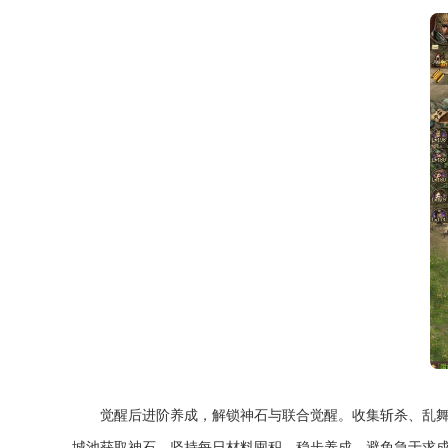
觉醒后进阶养成，解锁神石与联合觉醒。收集斩杀、乱
城池获取神石，坚持每日材料囤积，稳步养成，避免急于求