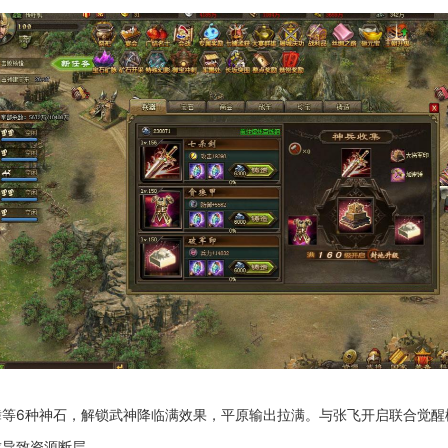
舞等6种神石，解锁武神降临满效果，平原输出拉满。与张飞开启联合觉醒
成导致资源断层。