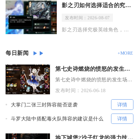
影之刃如何选择适合的究极英雄角色
发布时间：2026-08-07
影之刃选择究极英雄角色，核心思路并不是单纯挑选强度最高的角色，而是结合自身操作习
每日新闻
+MORE
第七史诗燃烧的愤怒的发生场所
第七史诗中燃烧的愤怒的发生场所为迷宫副本中的“火焰迷宫”，这是获取燃烧属性装备、燃烧系角色
发布时间：
2026-06-18
详情
大掌门二张三封阵容能否逆袭
详情
斗罗大陆中搭配毒火队阵容的建议是什么
地下城堡2沙子红龙的强力技能是什么