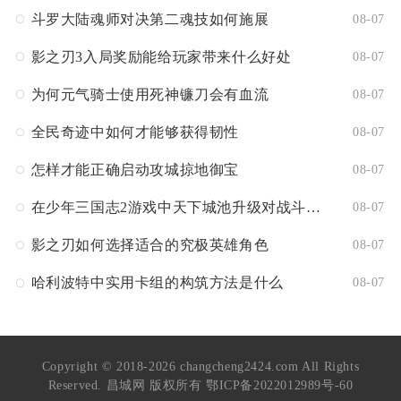
斗罗大陆魂师对决第二魂技如何施展
08-07
影之刃3入局奖励能给玩家带来什么好处
08-07
为何元气骑士使用死神镰刀会有血流
08-07
全民奇迹中如何才能够获得韧性
08-07
怎样才能正确启动攻城掠地御宝
08-07
在少年三国志2游戏中天下城池升级对战斗有何影响
08-07
影之刃如何选择适合的究极英雄角色
08-07
哈利波特中实用卡组的构筑方法是什么
08-07
Copyright © 2018-2026 changcheng2424.com All Rights
Reserved. 昌城网 版权所有
鄂ICP备2022012989号-60