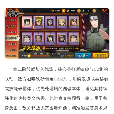
第二阶段蝎加入战场，核心是打断铁砂与C2龙的
联动。敌方召唤铁砂包裹C2龙时，用瞬发抓取类秘卷
或技能破霸体，优先处理蝎的傀儡本体，避免其持续
强化迪达拉奥义伤害。此时查克拉预留一格，用于替
身反击，敌方释放大范围爆炸前，精准触发替身术规