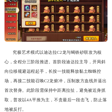
究极艺术模式以迪达拉C2龙与蝎铁砂联攻为核
心，全程分三阶段推进。首阶段迪达拉主导，开局斜
向位移规避远程起手，长按一技能释放黏土蜘蛛控
场，再接二技能召唤C2龙俯冲，压制敌方血线并逼出
首次替身。此阶段需保持中距离拉扯，避免被近身抓
取，普攻以4A平推为主，不贪最后一段击飞，防止落
地被反打。