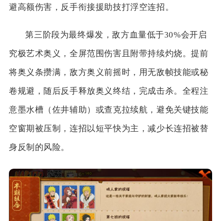
避高额伤害，反手衔接援助技打浮空连招。
第三阶段为最终爆发，敌方血量低于30%会开启
究极艺术奥义，全屏范围伤害且附带持续灼烧。提前
将奥义条攒满，敌方奥义前摇时，用无敌帧技能或秘
卷规避，随后反手释放奥义终结，完成击杀。全程注
意墨水槽（佐井辅助）或查克拉续航，避免关键技能
空窗期被压制，连招以短平快为主，减少长连招被替
身反制的风险。