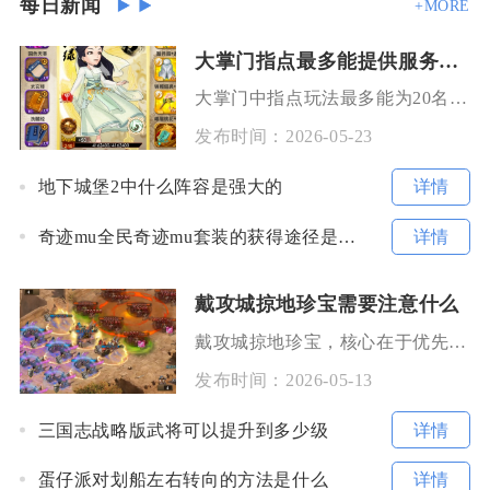
每日新闻
+MORE
大掌门指点最多能提供服务给多少人
大掌门中指点玩法最多能为20名弟子提供服务，这一数值是由游戏内指点功能的核心机制与弟子养成
发布时间：
2026-05-23
详情
地下城堡2中什么阵容是强大的
详情
奇迹mu全民奇迹mu套装的获得途径是什么
戴攻城掠地珍宝需要注意什么
戴攻城掠地珍宝，核心在于优先解锁关键槽位、按阶段匹配珍宝等级、依据武将与场景合理搭配、严控
发布时间：
2026-05-13
详情
三国志战略版武将可以提升到多少级
详情
蛋仔派对划船左右转向的方法是什么