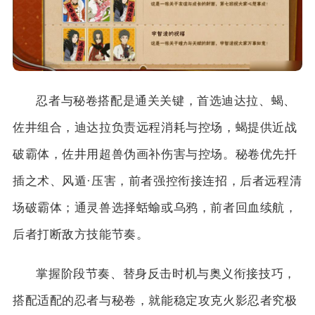
忍者与秘卷搭配是通关关键，首选迪达拉、蝎、
佐井组合，迪达拉负责远程消耗与控场，蝎提供近战
破霸体，佐井用超兽伪画补伤害与控场。秘卷优先扦
插之术、风遁·压害，前者强控衔接连招，后者远程清
场破霸体；通灵兽选择蛞蝓或乌鸦，前者回血续航，
后者打断敌方技能节奏。
掌握阶段节奏、替身反击时机与奥义衔接技巧，
搭配适配的忍者与秘卷，就能稳定攻克火影忍者究极